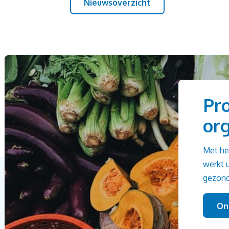
Nieuwsoverzicht
Pr
or
Met he
werkt 
gezond
On