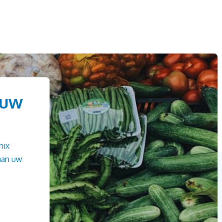
 uw
nix
aan uw