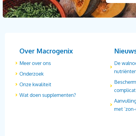
Over Macrogenix
Nieuw
Meer over ons
De walnoo
nutriënt
Onderzoek
Beschermt
Onze kwaliteit
complicat
Wat doen supplementen?
Aanvullin
met ‘zon-