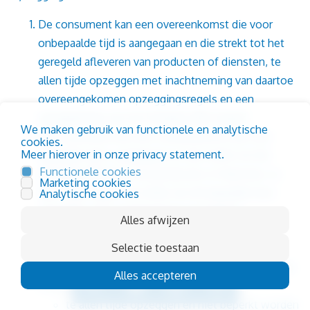
De consument kan een overeenkomst die voor
onbepaalde tijd is aangegaan en die strekt tot het
geregeld afleveren van producten of diensten, te
allen tijde opzeggen met inachtneming van daartoe
overeengekomen opzeggingsregels en een
opzegtermijn van ten hoogste één maand.
We maken gebruik van functionele en analytische
De consument kan een overeenkomst die voor
cookies.
Meer hierover in onze privacy statement.
bepaalde tijd is aangegaan en die strekt tot het
Functionele cookies
geregeld afleveren van producten of diensten, te
Marketing cookies
allen tijde tegen het einde van de bepaalde duur
Analytische cookies
opzeggen met inachtneming van daartoe
Alles afwijzen
overeengekomen opzeggingsregels en een
Selectie toestaan
opzegtermijn van ten hoogste één maand.
De consument kan de in de vorige leden genoemde
Alles accepteren
overeenkomsten:
te allen tijde opzeggen en niet beperkt worden