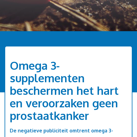
Omega 3-
supplementen
beschermen het hart
en veroorzaken geen
prostaatkanker
De negatieve publiciteit omtrent omega 3-