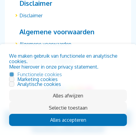
Disclaimer
Disclaimer
Algemene voorwaarden
Algemene voorwaarden
We maken gebruik van functionele en analytische
Privacy & cookies
cookies.
Meer hierover in onze privacy statement.
Privacy & cookies
Functionele cookies
Marketing cookies
Analytische cookies
Alles afwijzen
Selectie toestaan
© Macrogenix B.V. 2026
Alles accepteren