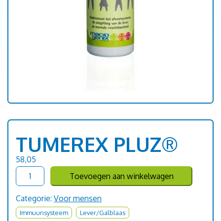
TUMEREX PLUZ®
58,05
TUMEREX
Toevoegen aan winkelwagen
PLUZ®
aantal
Categorie:
Voor mensen
Immuunsysteem
Lever/Galblaas