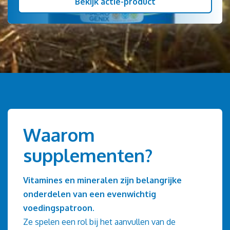
Bekijk actie-product
Waarom
supplementen?
Vitamines en mineralen zijn belangrijke
onderdelen van een evenwichtig
voedingspatroon.
Ze spelen een rol bij het aanvullen van de