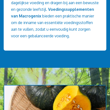
dagelijkse voeding en dragen bij aan een bewuste
en gezonde leefstijl.
Voedingssupplementen
van Macrogenix
bieden een praktische manier
om de inname van essentiële voedingsstoffen
aan te vullen, zodat u eenvoudig kunt zorgen
voor een gebalanceerde voeding.