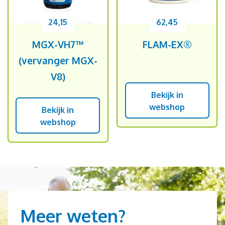
24,15
62,45
MGX-VH7™
FLAM-EX®
(vervanger MGX-
V8)
Bekijk in
webshop
Bekijk in
webshop
Meer weten?