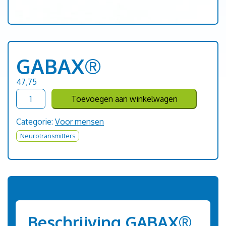
GABAX®
47,75
GABAX®
Toevoegen aan winkelwagen
aantal
Categorie:
Voor mensen
Neurotransmitters
Beschrijving GABAX®