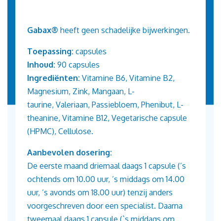
Gabax®
heeft geen schadelijke bijwerkingen.
Toepassing:
capsules
Inhoud:
90 capsules
Ingrediënten:
Vitamine B6,
Vitamine B2,
Magnesium,
Zink,
Mangaan,
L-
taurine,
Valeriaan,
Passiebloem,
Phenibut,
L-
theanine,
Vitamine B12,
Vegetarische capsule
(HPMC),
Cellulose.
Aanbevolen dosering:
De eerste maand driemaal daags 1 capsule (’s
ochtends om 10.00 uur, ’s middags om 14.00
uur, ’s avonds om 18.00 uur) tenzij anders
voorgeschreven door een specialist. Daarna
tweemaal daags 1 capsule (`s middags om