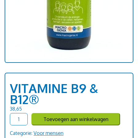
VITAMINE B9 &
B12®
38,65
VITAMINE
Toevoegen aan winkelwagen
B9
&
B12®
Categorie:
Voor mensen
aantal